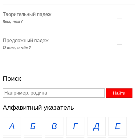
Творительный падеж
—
Кем, чем?
Предложный падеж
—
О ком, о чём?
Поиск
Алфавитный указатель
А
Б
В
Г
Д
Е