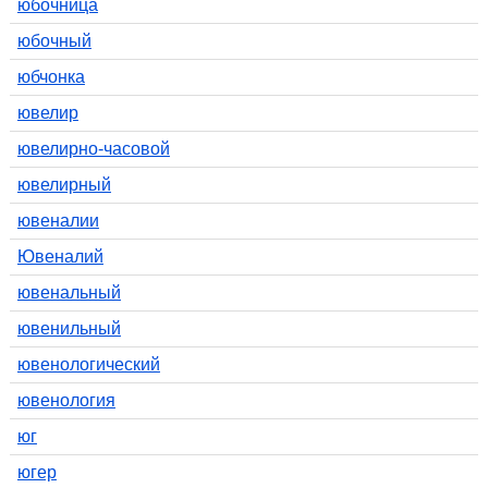
юбочница
юбочный
юбчонка
ювелир
ювелирно-часовой
ювелирный
ювеналии
Ювеналий
ювенальный
ювенильный
ювенологический
ювенология
юг
югер