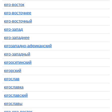
юго-восток
юго-восточнее
юго-восточный
юго-запад
юго-западнее
югозападно-африканский
юго-западный
югоосетинский
югорский
югослав
югославка
югославский
югославы
юго-юго-восток