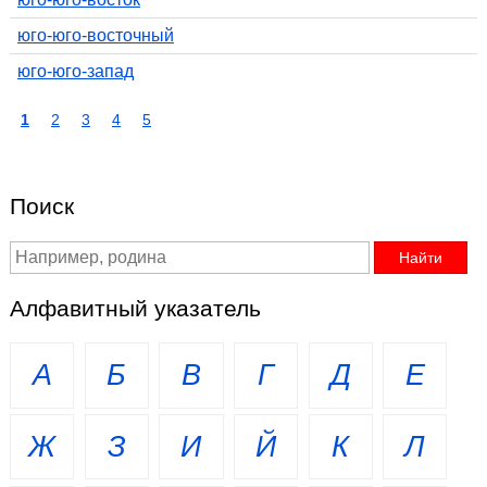
юго-юго-восточный
юго-юго-запад
1
2
3
4
5
Поиск
Алфавитный указатель
А
Б
В
Г
Д
Е
Ж
З
И
Й
К
Л