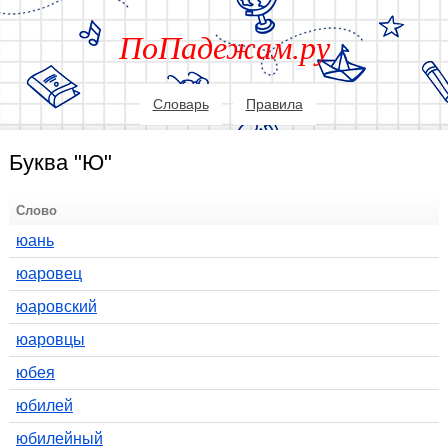
ПоПадежам.ру
Словарь
Правила
Буква "Ю"
Слово
юань
юаровец
юаровский
юаровцы
юбея
юбилей
юбилейный