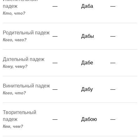
падеж
—
Даба
—
Кто, что?
Родительный падеж
—
Дабы
—
Кого, чего?
Дательный падеж
—
Дабе
—
Кому, чему?
Винительный падеж
—
Дабу
—
Кого, что?
Творительный
падеж
—
Дабою
—
Кем, чем?