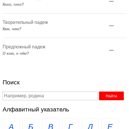
—
Кого, что?
Творительный падеж
—
Кем, чем?
Предложный падеж
—
О ком, о чём?
Поиск
Алфавитный указатель
А
Б
В
Г
Д
Е