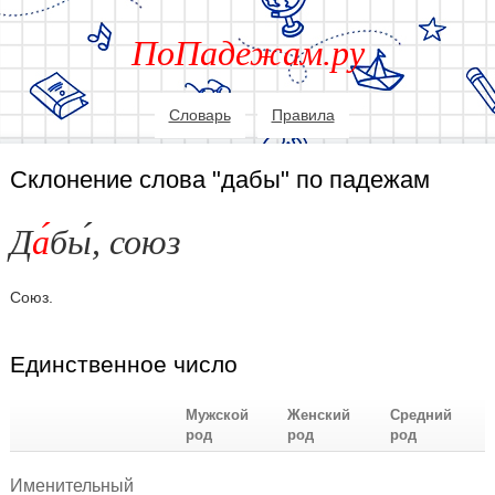
ПоПадежам.ру
Словарь
Правила
Склонение слова "дабы" по падежам
Д
а
бы
, союз
Союз.
Единственное число
Мужской
Женский
Средний
род
род
род
Именительный