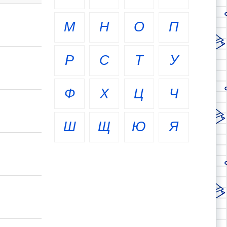
М
Н
О
П
Р
С
Т
У
Ф
Х
Ц
Ч
Ш
Щ
Ю
Я