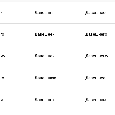
ий
Давешняя
Давешнее
го
Давешней
Давешнего
ему
Давешней
Давешнему
го
Давешнюю
Давешнее
им
Давешнею
Давешним