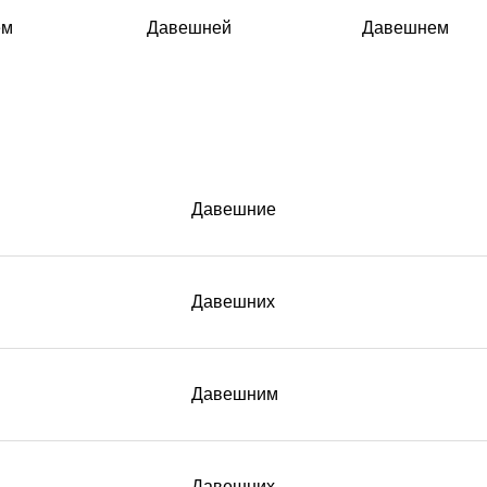
ем
Давешней
Давешнем
Давешние
Давешних
Давешним
Давешних