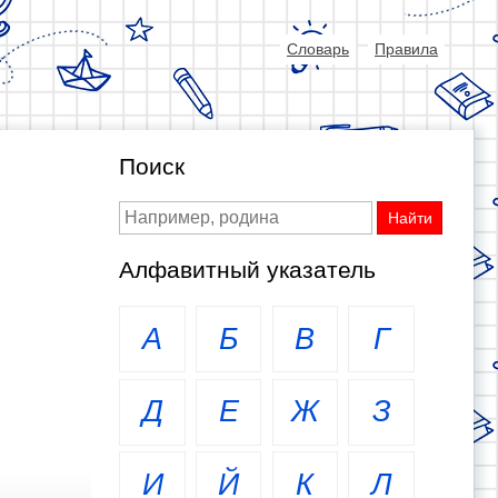
Словарь
Правила
Поиск
Алфавитный указатель
А
Б
В
Г
Д
Е
Ж
З
И
Й
К
Л