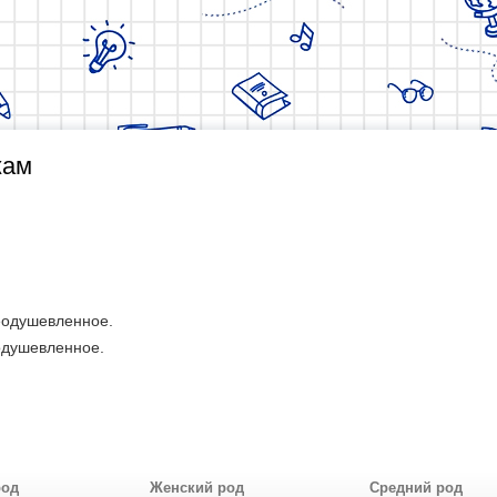
жам
еодушевленное.
одушевленное.
род
Женский род
Средний род