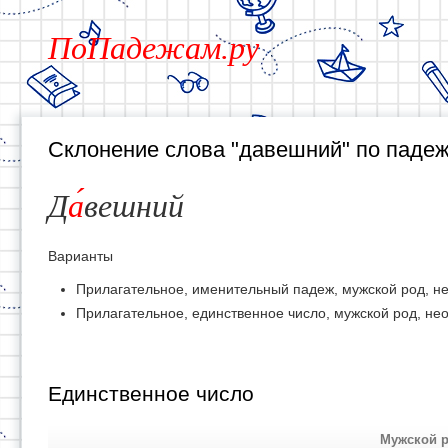
ПоПадежам.ру
Склонение слова "давешний" по паде
Д
а
вешний
Варианты
Прилагательное, именительный падеж, мужской род, н
Прилагательное, единственное число, мужской род, не
Единственное число
Мужской 