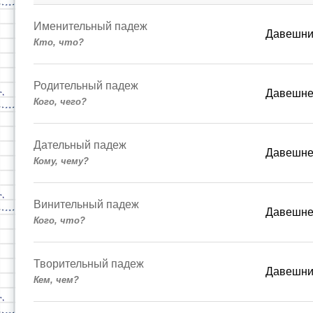
Именительный падеж
Давешн
Кто, что?
Родительный падеж
Давешне
Кого, чего?
Дательный падеж
Давешн
Кому, чему?
Винительный падеж
Давешне
Кого, что?
Творительный падеж
Давешн
Кем, чем?