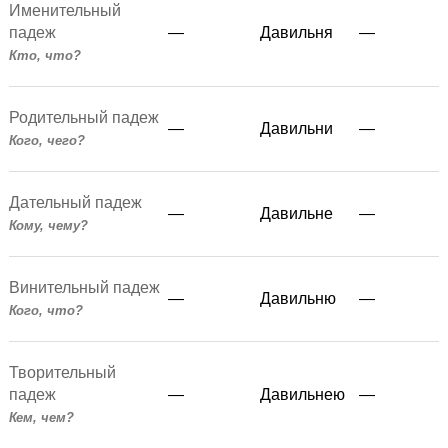
Именительный
падеж
—
Давильня
—
Кто, что?
Родительный падеж
—
Давильни
—
Кого, чего?
Дательный падеж
—
Давильне
—
Кому, чему?
Винительный падеж
—
Давильню
—
Кого, что?
Творительный
падеж
—
Давильнею
—
Кем, чем?