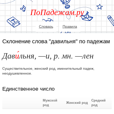
ПоПадежам.ру
Словарь
Правила
Склонение слова "давильня" по падежам
Дав
и
льня, —и, р. мн. —лен
Существительное, женский род, именительный падеж,
неодушевленное.
Единственное число
Мужской
Средний
Женский род
род
род