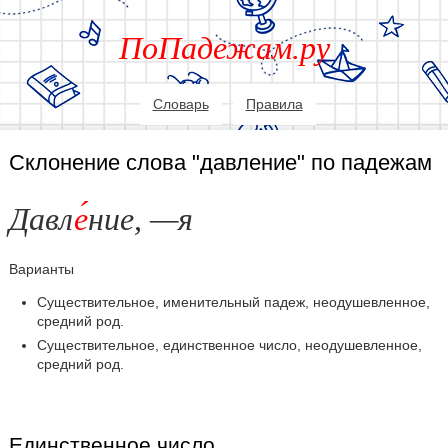
ПоПадежам.ру
Словарь
Правила
Склонение слова "давление" по падежам
Давл
е
ние, —я
Варианты
Существительное, именительный падеж, неодушевленное,
средний род.
Существительное, единственное число, неодушевленное,
средний род.
Единственное число