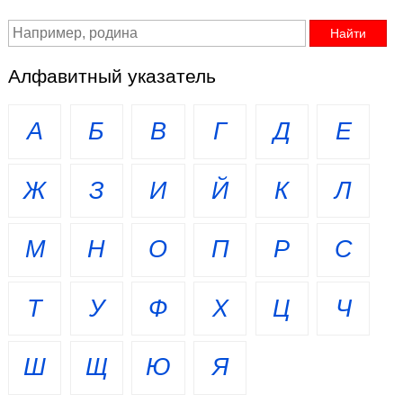
Алфавитный указатель
А
Б
В
Г
Д
Е
Ж
З
И
Й
К
Л
М
Н
О
П
Р
С
Т
У
Ф
Х
Ц
Ч
Ш
Щ
Ю
Я