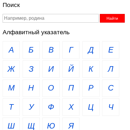
Поиск
Алфавитный указатель
А
Б
В
Г
Д
Е
Ж
З
И
Й
К
Л
М
Н
О
П
Р
С
Т
У
Ф
Х
Ц
Ч
Ш
Щ
Ю
Я