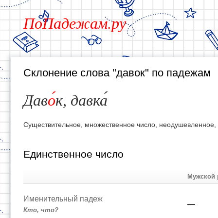
ПоПадежам.ру
Склонение слова "давок" по падежам
Дав
о
к, давка
Существительное, множественное число, неодушевленное,
Единственное число
Мужской 
Именительный падеж
—
Кто, что?