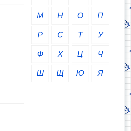
М
Н
О
П
Р
С
Т
У
Ф
Х
Ц
Ч
Ш
Щ
Ю
Я