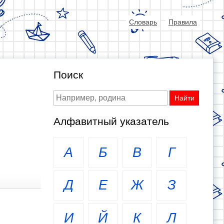
Словарь
Правила
Поиск
Алфавитный указатель
А
Б
В
Г
Д
Е
Ж
З
И
Й
К
Л