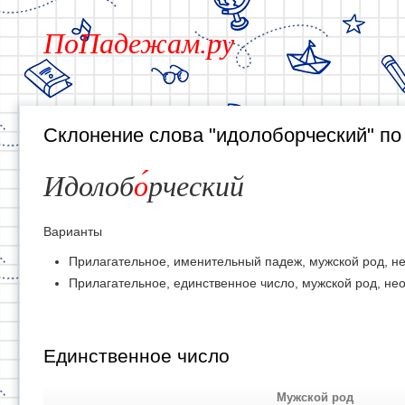
ПоПадежам.ру
Склонение слова "идолоборческий" п
Идолоб
о
рческий
Варианты
Прилагательное, именительный падеж, мужской род, н
Прилагательное, единственное число, мужской род, не
Единственное число
Мужской род