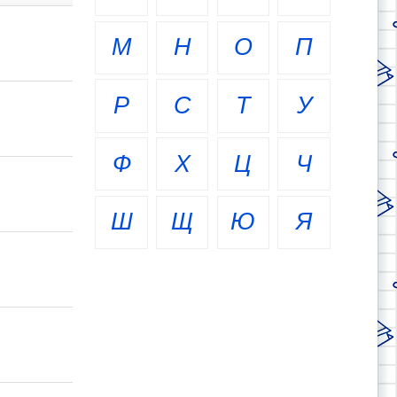
М
Н
О
П
Р
С
Т
У
Ф
Х
Ц
Ч
Ш
Щ
Ю
Я