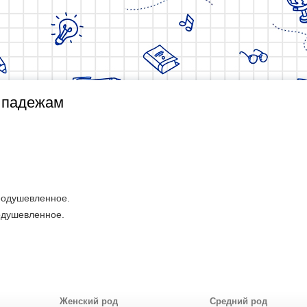
о падежам
еодушевленное.
одушевленное.
Женский род
Средний род