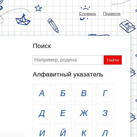
Словарь
Правила
Поиск
Алфавитный указатель
А
Б
В
Г
Д
Е
Ж
З
И
Й
К
Л