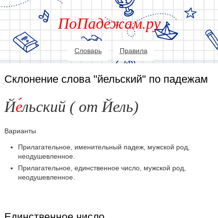
ПоПадежам.ру
Словарь
Правила
Склонение слова "йельский" по падежам
Й
е
льский ( от Йель)
Варианты
Прилагательное, именительный падеж, мужской род,
неодушевленное.
Прилагательное, единственное число, мужской род,
неодушевленное.
Единственное число