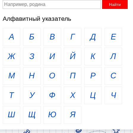
Алфавитный указатель
А
Б
В
Г
Д
Е
Ж
З
И
Й
К
Л
М
Н
О
П
Р
С
Т
У
Ф
Х
Ц
Ч
Ш
Щ
Ю
Я