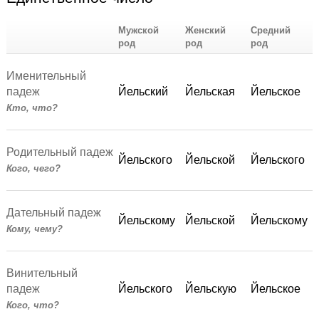
Мужской
Женский
Средний
род
род
род
Именительный
падеж
Йельский
Йельская
Йельское
Кто, что?
Родительный падеж
Йельского
Йельской
Йельского
Кого, чего?
Дательный падеж
Йельскому
Йельской
Йельскому
Кому, чему?
Винительный
падеж
Йельского
Йельскую
Йельское
Кого, что?