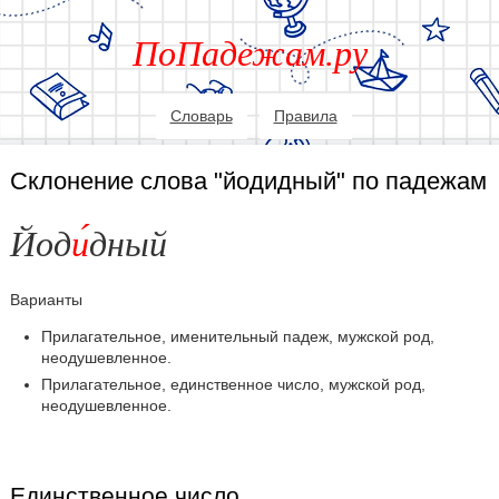
ПоПадежам.ру
Словарь
Правила
Склонение слова "йодидный" по падежам
Йод
и
дный
Варианты
Прилагательное, именительный падеж, мужской род,
неодушевленное.
Прилагательное, единственное число, мужской род,
неодушевленное.
Единственное число