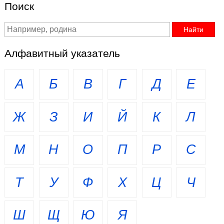
Поиск
Алфавитный указатель
А
Б
В
Г
Д
Е
Ж
З
И
Й
К
Л
М
Н
О
П
Р
С
Т
У
Ф
Х
Ц
Ч
Ш
Щ
Ю
Я