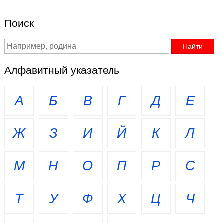
Поиск
Алфавитный указатель
А
Б
В
Г
Д
Е
Ж
З
И
Й
К
Л
М
Н
О
П
Р
С
Т
У
Ф
Х
Ц
Ч