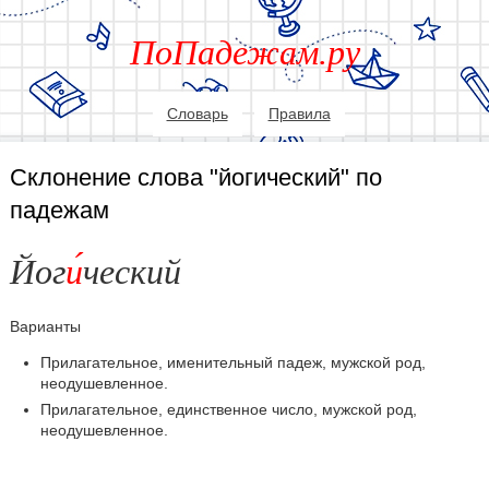
ПоПадежам.ру
Словарь
Правила
Склонение слова "йогический" по
падежам
Йог
и
ческий
Варианты
Прилагательное, именительный падеж, мужской род,
неодушевленное.
Прилагательное, единственное число, мужской род,
неодушевленное.