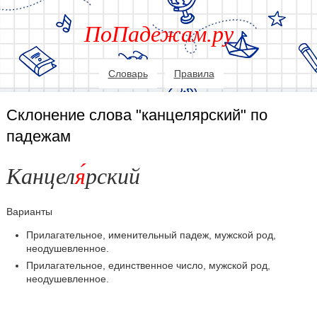
ПоПадежам.ру
Словарь
Правила
Склонение слова "канцелярский" по
падежам
Канцел
я
рский
Варианты
Прилагательное, именительный падеж, мужской род,
неодушевленное.
Прилагательное, единственное число, мужской род,
неодушевленное.