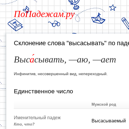
ПоПадежам.ру
Склонение слова "высасывать" по па
Выс
а
сывать, —аю, —ает
Инфинитив, несовершенный вид, непереходный.
Единственное число
Мужской род
Именительный падеж
Высасываемый
Кто, что?