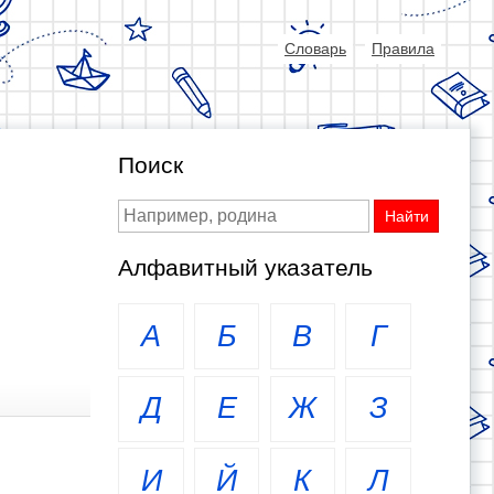
Словарь
Правила
Поиск
Алфавитный указатель
А
Б
В
Г
Д
Е
Ж
З
И
Й
К
Л