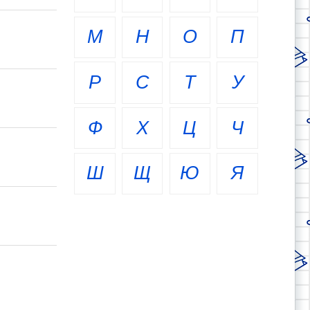
М
Н
О
П
Р
С
Т
У
Ф
Х
Ц
Ч
Ш
Щ
Ю
Я